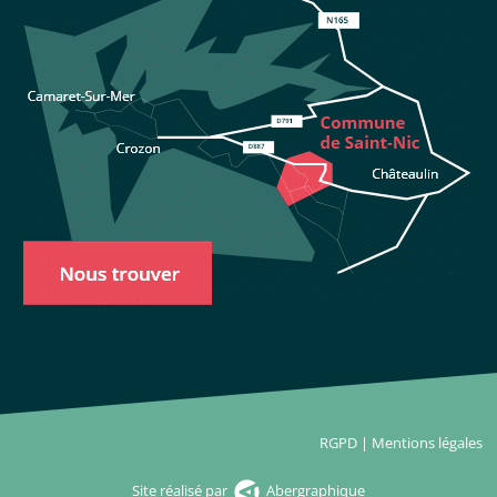
RGPD
|
Mentions légales
Site réalisé par
Abergraphique